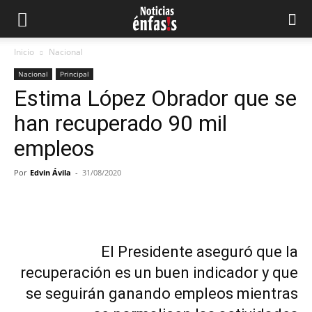
Inicio
Nacional
Nacional
Principal
Estima López Obrador que se
han recuperado 90 mil
empleos
Por
Edvin Ávila
-
31/08/2020
Facebook
Twitter
Pinterest
What
El Presidente aseguró que la
recuperación es un buen indicador y que
se seguirán ganando empleos mientras