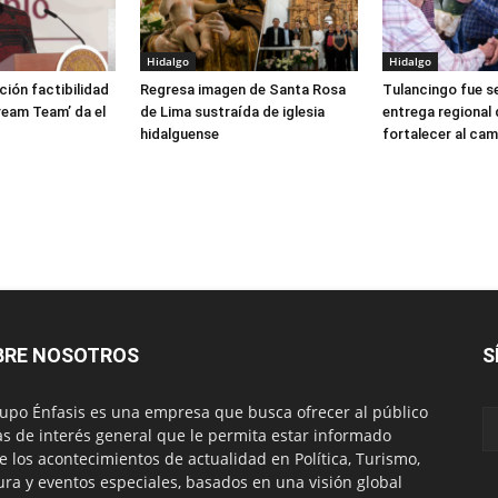
Hidalgo
Hidalgo
ción factibilidad
Regresa imagen de Santa Rosa
Tulancingo fue s
ream Team’ da el
de Lima sustraída de iglesia
entrega regional
hidalguense
fortalecer al ca
BRE NOSOTROS
S
rupo Énfasis es una empresa que busca ofrecer al público
s de interés general que le permita estar informado
e los acontecimientos de actualidad en Política, Turismo,
ura y eventos especiales, basados en una visión global