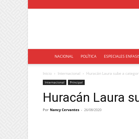
NACIONAL
POLÍTICA
ESPECIALES ENFASI
Inicio
Internacional
Huracán Laura sube a categor
Internacional
Principal
Huracán Laura su
Por
Nancy Cervantes
-
26/08/2020
Facebook
Twitter
Pint