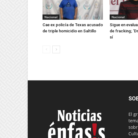
Nacional
Nacional
Cae ex policía de Texas acusado
Sigue en evalua
de triple homicidio en Saltillo
de fracking; ‘D
sí
SO
El g
tema
sobr
Cult