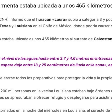
ormenta estaba ubicada a unos 465 kilómetros
(CNH) informó que el
huracán
«Laura»
subió a categoría 3 y pod
Texas
y
Louisiana
en el Golfo de México, donde podría causar d
 estaba ubicada a unos 465 kilómetros al sureste de
Galvesto
l nivel de las aguas hasta entre 3.7 y 4.6 metros en Intracoas
 espera deje entre 13 y 25 centímetros de lluvia en la zona», a
erarse todos los preparativos para proteger la vida y la propi
200 mil personas en la vecina Louisiana estaban bajo órdenes d
s se apresuraban a ofrecer refugio y desplegarse para asistir 
rnados en la noche del miércoles en Louisiana, el sureste de T