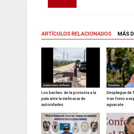
ARTÍCULOS RELACIONADOS
MÁS D
especiales énfasis
Estados
Los baches: de la protesta a la
Despliegue de 
pala ante la ineficacia de
tras freno a e
autoridades
aguacate