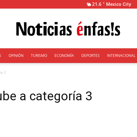
21.6
C
Mexico City
S
OPINIÓN
TURISMO
ECONOMÍA
DEPORTES
INTERNACIONAL
Énfasis
ía 3
be a categoría 3
erest
WhatsApp