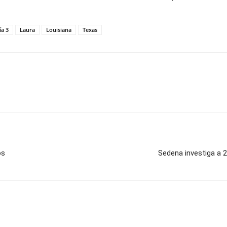
ía 3
Laura
Louisiana
Texas
os
Sedena investiga a 2