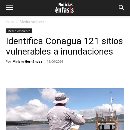
Inicio
Medio Ambiente
Medio Ambiente
Identifica Conagua 121 sitios
vulnerables a inundaciones
Por
Miriam Hernández
-
15/06/2026
Facebook
Twitter
Pinterest
Wh