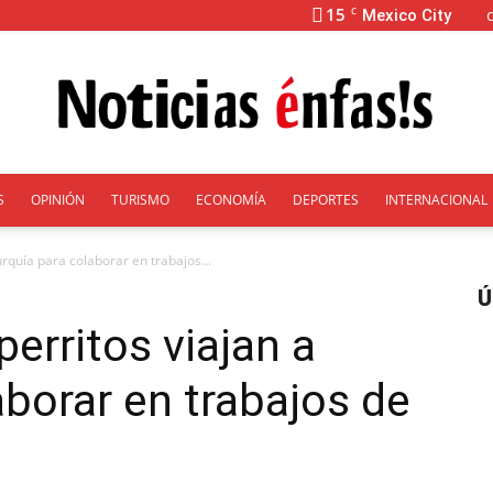
15
C
Mexico City
S
OPINIÓN
TURISMO
ECONOMÍA
DEPORTES
INTERNACIONAL
Énfasis
Turquía para colaborar en trabajos...
Ú
perritos viajan a
aborar en trabajos de