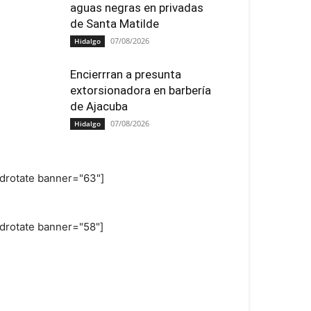
aguas negras en privadas
de Santa Matilde
07/08/2026
Hidalgo
Encierrran a presunta
extorsionadora en barbería
de Ajacuba
07/08/2026
Hidalgo
adrotate banner="63"]
adrotate banner="58"]