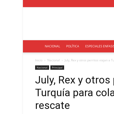
NACIONAL
POLÍTICA
ESPECIALES ENFASI
Inicio
Nacional
July, Rex y otros perritos viajan a 
Nacional
Principal
July, Rex y otros 
Turquía para col
rescate