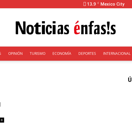
13.9
C
Mexico City
S
OPINIÓN
TURISMO
ECONOMÍA
DEPORTES
INTERNACIONAL
Énfasis
Ú
d
0