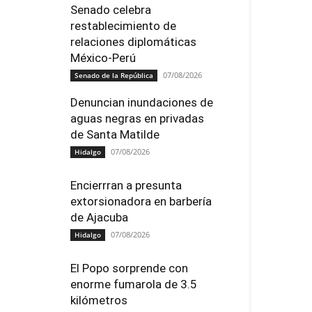
Senado celebra
restablecimiento de
relaciones diplomáticas
México-Perú
07/08/2026
Senado de la República
Denuncian inundaciones de
aguas negras en privadas
de Santa Matilde
07/08/2026
Hidalgo
Encierrran a presunta
extorsionadora en barbería
de Ajacuba
07/08/2026
Hidalgo
El Popo sorprende con
enorme fumarola de 3.5
kilómetros