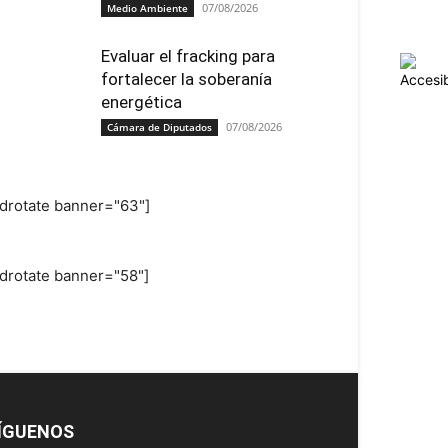
07/08/2026
Medio Ambiente
Evaluar el fracking para
fortalecer la soberanía
energética
07/08/2026
Cámara de Diputados
adrotate banner="63"]
adrotate banner="58"]
ÍGUENOS