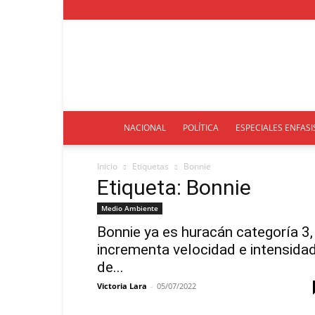
NACIONAL
POLÍTICA
ESPECIALES ENFASI
Inicio
Etiquetas
Bonnie
Etiqueta: Bonnie
Medio Ambiente
Bonnie ya es huracán categoría 3,
incrementa velocidad e intensida
de...
Victoria Lara
-
05/07/2022