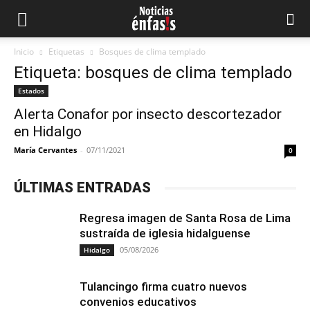
Inicio
Etiquetas
Bosques de clima templado
Etiqueta: bosques de clima templado
Estados
Alerta Conafor por insecto descortezador
en Hidalgo
María Cervantes
-
07/11/2021
0
ÚLTIMAS ENTRADAS
Regresa imagen de Santa Rosa de Lima
sustraída de iglesia hidalguense
05/08/2026
Hidalgo
Tulancingo firma cuatro nuevos
convenios educativos