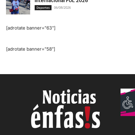
Internacional FUL 2026
06/08/2026
Deportes
[adrotate banner="63"]
[adrotate banner="58"]