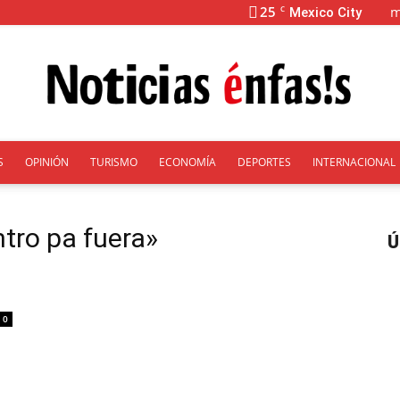
25
m
C
Mexico City
S
OPINIÓN
TURISMO
ECONOMÍA
DEPORTES
INTERNACIONAL
Énfasis
ntro pa fuera»
Ú
0