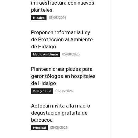
infraestructura con nuevos
planteles
05/08/2026
Hidalgo
Proponen reformar la Ley
de Protección al Ambiente
de Hidalgo
05/08/2026
Medio Ambiente
Plantean crear plazas para
gerontólogos en hospitales
de Hidalgo
05/08/2026
Vida y Salud
Actopan invita a la macro
degustación gratuita de
barbacoa
05/08/2026
Principal