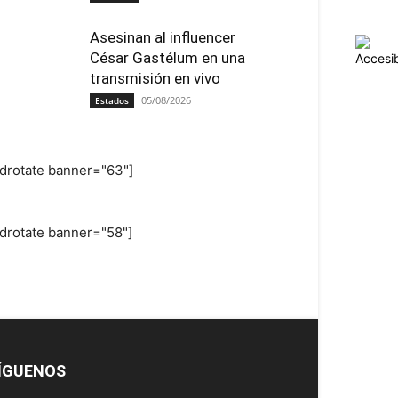
Asesinan al influencer
César Gastélum en una
transmisión en vivo
05/08/2026
Estados
adrotate banner="63"]
adrotate banner="58"]
ÍGUENOS