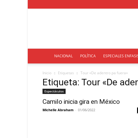
NACIONAL
POLÍTICA
ESPECIALES ENFASI
Inicio
Etiquetas
Tour «De adentro pa fuera»
Etiqueta: Tour «De ade
Espectáculos
Camilo inicia gira en México
Michelle Abraham
-
01/06/2022