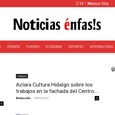
15
C
Mexico City
S
OPINIÓN
TURISMO
ECONOMÍA
DEPORTES
INTERNACIONAL
Énfasis
Ú
Cultura
Aclara Cultura Hidalgo sobre los
trabajos en la fachada del Centro...
Redacción
-
09/03/2022
0
0