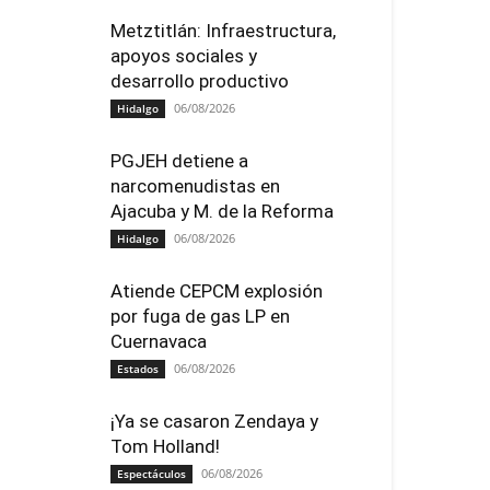
Metztitlán: Infraestructura,
apoyos sociales y
desarrollo productivo
06/08/2026
Hidalgo
PGJEH detiene a
narcomenudistas en
Ajacuba y M. de la Reforma
06/08/2026
Hidalgo
Atiende CEPCM explosión
por fuga de gas LP en
Cuernavaca
06/08/2026
Estados
¡Ya se casaron Zendaya y
Tom Holland!
06/08/2026
Espectáculos