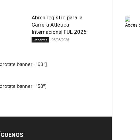
Abren registro para la
Carrera Atlética
Internacional FUL 2026
06/08/2026
Deportes
adrotate banner="63"]
adrotate banner="58"]
ÍGUENOS