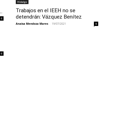
Hidalgo
Trabajos en el IEEH no se
..
detendrán: Vázquez Benítez
0
Anaisa Mendoza Mares
-
19/07/2021
0
0