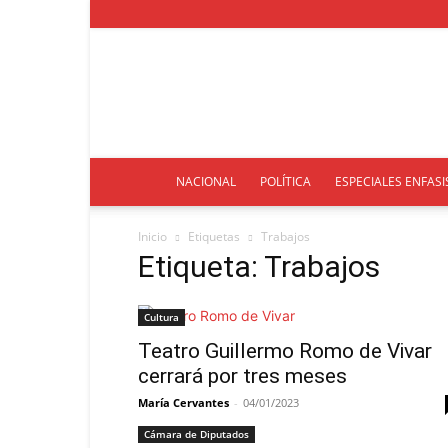
NACIONAL
POLÍTICA
ESPECIALES ENFASI
Inicio
Etiquetas
Trabajos
Etiqueta: Trabajos
Cultura
Teatro Guillermo Romo de Vivar
cerrará por tres meses
María Cervantes
-
04/01/2023
Cámara de Diputados