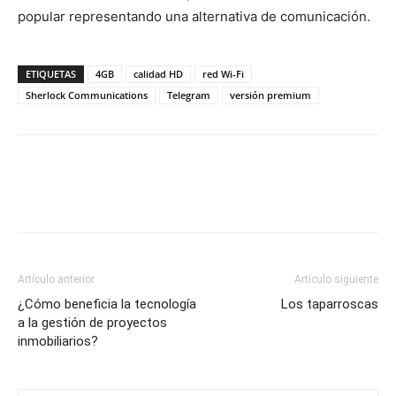
popular representando una alternativa de comunicación.
ETIQUETAS
4GB
calidad HD
red Wi-Fi
Sherlock Communications
Telegram
versión premium
Artículo anterior
Artículo siguiente
¿Cómo beneficia la tecnología
Los taparroscas
a la gestión de proyectos
inmobiliarios?