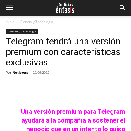
Inicio
Ciencia y Tecnología
Ciencia y Tecnología
Telegram tendrá una versión
premium con características
exclusivas
Por
Notipress
-
29/06/2022
Facebook
Twitter
Pinterest
Wh
Una versión premium para Telegram
ayudará a la compañía a sostener el
negocio que en un intento lo quiso