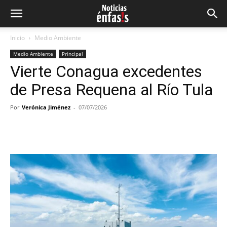
Inicio
Medio Ambiente
Medio Ambiente
Principal
Vierte Conagua excedentes
de Presa Requena al Río Tula
Por
Verónica Jiménez
-
07/07/2026
Facebook
Twitter
Pinterest
Wh