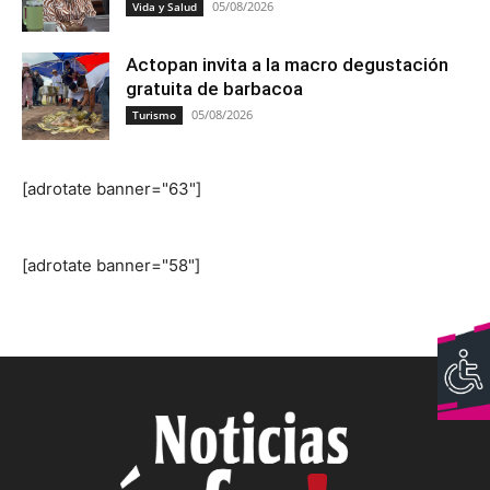
05/08/2026
Vida y Salud
Actopan invita a la macro degustación
gratuita de barbacoa
05/08/2026
Turismo
[adrotate banner="63"]
[adrotate banner="58"]