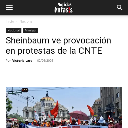
Inicio
Nacional
Nacional
Principal
Sheinbaum ve provocación
en protestas de la CNTE
Por
Victoria Lara
-
02/06/2026
Facebook
Twitter
Pinterest
Wh