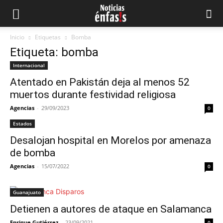
Inicio
Etiquetas
Bomba
Etiqueta: bomba
Internacional
Atentado en Pakistán deja al menos 52
muertos durante festividad religiosa
Agencias
-
29/09/2023
0
Estados
Desalojan hospital en Morelos por amenaza
de bomba
Agencias
-
15/07/2022
0
Guanajuato
Detienen a autores de ataque en Salamanca
Enrique Gutiérrez
-
23/09/2021
0