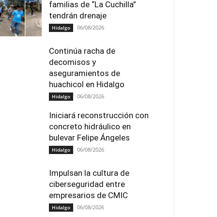
familias de “La Cuchilla”
tendrán drenaje
06/08/2026
Hidalgo
Continúa racha de
decomisos y
aseguramientos de
huachicol en Hidalgo
06/08/2026
Hidalgo
Iniciará reconstrucción con
concreto hidráulico en
bulevar Felipe Ángeles
06/08/2026
Hidalgo
Impulsan la cultura de
ciberseguridad entre
empresarios de CMIC
06/08/2026
Hidalgo