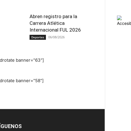
Abren registro para la
Carrera Atlética
Internacional FUL 2026
06/08/2026
Deportes
adrotate banner="63"]
adrotate banner="58"]
ÍGUENOS