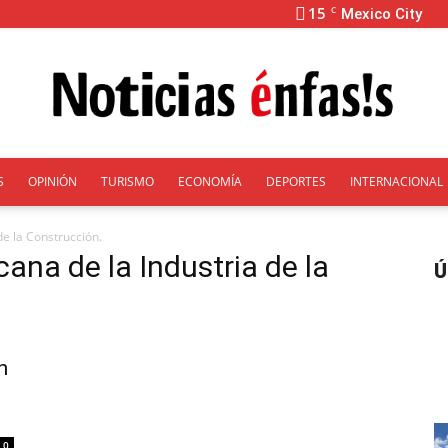
15
C
Mexico City
S
OPINIÓN
TURISMO
ECONOMÍA
DEPORTES
INTERNACIONAL
Énfasis
e la Construcción.
ana de la Industria de la
Ú
n
0