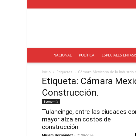
NACIONAL
POLÍTICA
ESPECIALES ENFASI
Inicio
Etiquetas
Cámara Mexicana de la Industria d
Etiqueta: Cámara Mexic
Construcción.
Economía
Tulancingo, entre las ciudades co
mayor alza en costos de
construcción
Miriam Hernández
-
21/04/2026