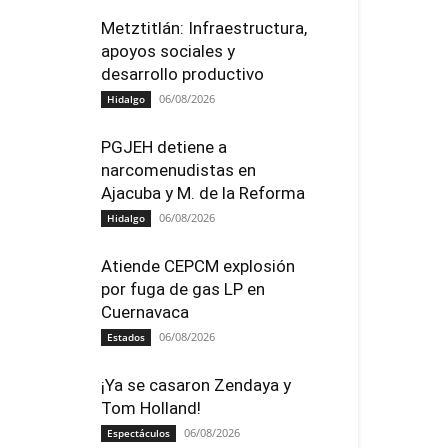
Metztitlán: Infraestructura,
apoyos sociales y
desarrollo productivo
06/08/2026
Hidalgo
PGJEH detiene a
narcomenudistas en
Ajacuba y M. de la Reforma
06/08/2026
Hidalgo
Atiende CEPCM explosión
por fuga de gas LP en
Cuernavaca
06/08/2026
Estados
¡Ya se casaron Zendaya y
Tom Holland!
06/08/2026
Espectáculos