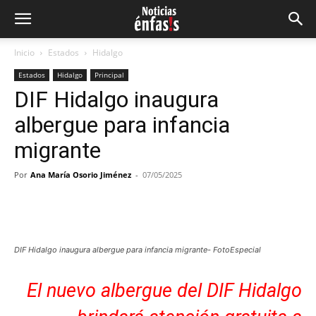
Inicio
Estados
Hidalgo
Estados
Hidalgo
Principal
DIF Hidalgo inaugura
albergue para infancia
migrante
Por
Ana María Osorio Jiménez
-
07/05/2025
Facebook
Twitter
Pinterest
Wh
DIF Hidalgo inaugura albergue para infancia migrante- FotoEspecial
El nuevo albergue del DIF Hidalgo