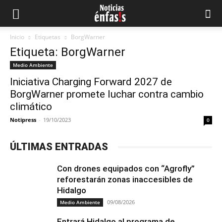
Inicio
Etiquetas
BorgWarner
Etiqueta: BorgWarner
Medio Ambiente
Iniciativa Charging Forward 2027 de
BorgWarner promete luchar contra cambio
climático
Notipress
-
19/10/2023
0
ÚLTIMAS ENTRADAS
Con drones equipados con “Agrofly”
reforestarán zonas inaccesibles de
Hidalgo
09/08/2026
Medio Ambiente
Entrará Hidalgo al programa de