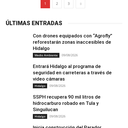
1
2
3
ÚLTIMAS ENTRADAS
Con drones equipados con “Agrofly”
reforestarán zonas inaccesibles de
Hidalgo
09/08/2026
Medio Ambiente
Entrará Hidalgo al programa de
seguridad en carreteras a través de
video cámaras
09/08/2026
Hidalgo
SSPH recupera 90 mil litros de
hidrocarburo robado en Tula y
Singuilucan
09/08/2026
Hidalgo
Inicia construcción del Parador