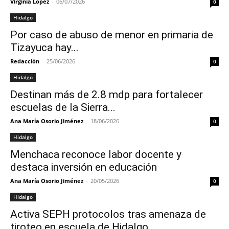
Virginia López
-
06/07/2026
0
Hidalgo
Por caso de abuso de menor en primaria de
Tizayuca hay...
Redacción
-
25/06/2026
0
Hidalgo
Destinan más de 2.8 mdp para fortalecer
escuelas de la Sierra...
Ana María Osorio Jiménez
-
18/06/2026
0
Hidalgo
Menchaca reconoce labor docente y
destaca inversión en educación
Ana María Osorio Jiménez
-
20/05/2026
0
Hidalgo
Activa SEPH protocolos tras amenaza de
tiroteo en escuela de Hidalgo