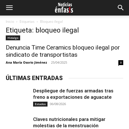
Inicio
Etiquetas
Bloqueo ilegal
Etiqueta: bloqueo ilegal
Hidalgo
Denuncia Time Ceramics bloqueo ilegal por
sindicato de transportistas
Ana María Osorio Jiménez
-
25/04/2025
0
ÚLTIMAS ENTRADAS
Despliegue de fuerzas armadas tras
freno a exportaciones de aguacate
06/08/2026
Estados
Claves nutricionales para mitigar
molestias de la menstruación