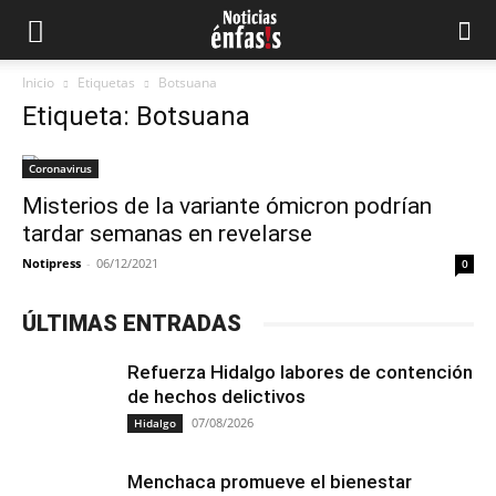
Inicio
Etiquetas
Botsuana
Etiqueta: Botsuana
Coronavirus
Misterios de la variante ómicron podrían
tardar semanas en revelarse
Notipress
-
06/12/2021
0
ÚLTIMAS ENTRADAS
Refuerza Hidalgo labores de contención
de hechos delictivos
07/08/2026
Hidalgo
Menchaca promueve el bienestar