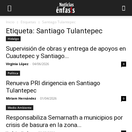
Inicio
Etiquetas
Santiago Tulantepec
Etiqueta: Santiago Tulantepec
Hidalgo
Supervisión de obras y entrega de apoyos en
Cuautepec y Santiago...
Virginia López
-
04/06/2026
0
Política
Renueva PRI dirigencia en Santiago
Tulantepec
Miriam Hernández
-
01/04/2026
0
Medio Ambiente
Responsabiliza Semarnath a municipios por
crisis de basura en la zona...