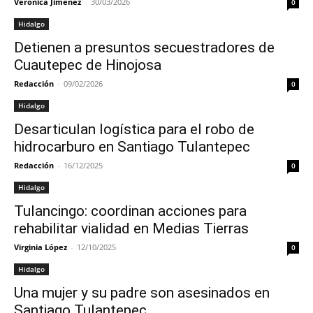
Verónica Jiménez
-
30/03/2026
0
Hidalgo
Detienen a presuntos secuestradores de
Cuautepec de Hinojosa
Redacción
-
09/02/2026
0
Hidalgo
Desarticulan logística para el robo de
hidrocarburo en Santiago Tulantepec
Redacción
-
16/12/2025
0
Hidalgo
Tulancingo: coordinan acciones para
rehabilitar vialidad en Medias Tierras
Virginia López
-
12/10/2025
0
Hidalgo
Una mujer y su padre son asesinados en
Santiago Tulantepec