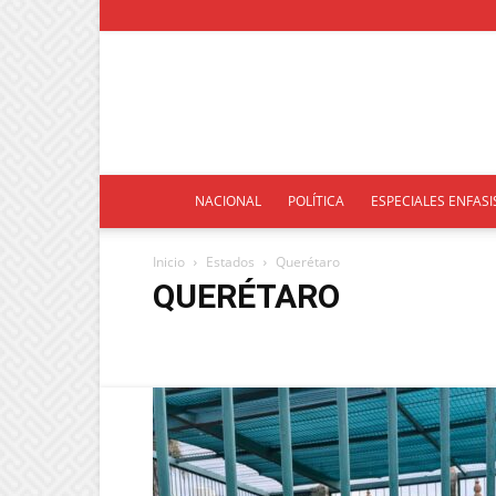
NACIONAL
POLÍTICA
ESPECIALES ENFASI
Inicio
Estados
Querétaro
QUERÉTARO
Baja California
Campeche
Chiapas
Chihuahua
Hidalgo
Jalisco
Michoacán
Morelos
Nuevo L
Sinaloa
Tabasco
Tamaulipas
Veracruz
Yucat