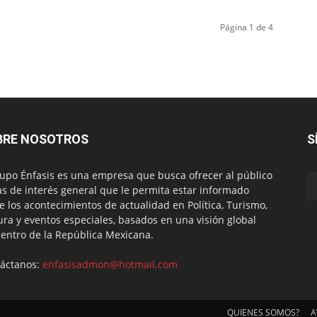
Página 1 de 4
BRE NOSOTROS
S
rupo Énfasis es una empresa que busca ofrecer al público
s de interés general que le permita estar informado
e los acontecimientos de actualidad en Política, Turismo,
ura y eventos especiales, basados en una visión global
centro de la República Mexicana.
áctanos:
enfasisadmon@hotmail.com
QUIENES SOMOS?
A