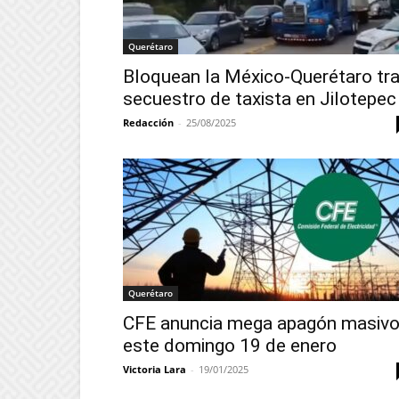
Querétaro
Bloquean la México-Querétaro tr
secuestro de taxista en Jilotepec
Redacción
-
25/08/2025
Querétaro
CFE anuncia mega apagón masiv
este domingo 19 de enero
Victoria Lara
-
19/01/2025