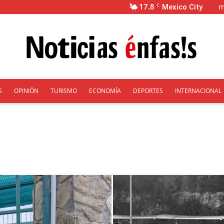
17.8
m
C
Mexico City
S
OPINIÓN
TURISMO
ECONOMÍA
DEPORTES
INTERNACIONAL
Énfasis
Ciudad de México
Coahuila
Edomex
Guanajuato
Guerrero
eón
Oaxaca
Puebla
Querétaro
Quintana Roo
San Luis Potosi
án
Zacatecas