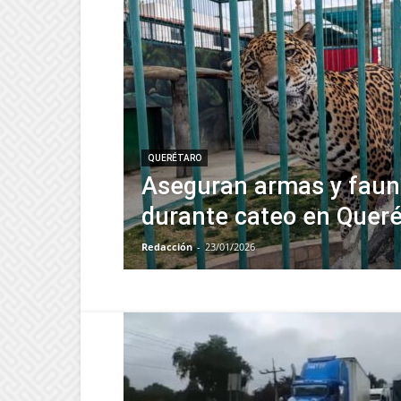
QUERÉTARO
Aseguran armas y fauna
durante cateo en Queré
Redacción
-
23/01/2026