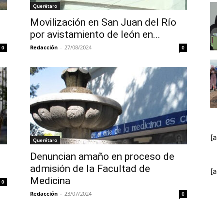
Querétaro
Movilización en San Juan del Río
por avistamiento de león en...
Redacción
-
27/08/2024
0
0
[
Querétaro
Denuncian amaño en proceso de
admisión de la Facultad de
[
Medicina
0
Redacción
-
23/07/2024
0