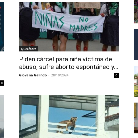
Querétaro
Piden cárcel para niña víctima de
abuso, sufre aborto espontáneo y...
Giovana Galindo
-
28/10/2024
0
0