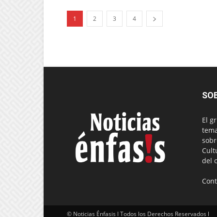
1
2
3
4
SO
El g
tema
sobr
Cult
del 
Cont
© Noticias Énfasis l Todos los Derechos Reservados l