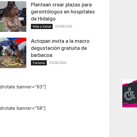
Plantean crear plazas para
gerontólogos en hospitales
de Hidalgo
05/08/2026
Vida y Salud
Actopan invita a la macro
degustación gratuita de
barbacoa
05/08/2026
Turismo
adrotate banner="63"]
adrotate banner="58"]