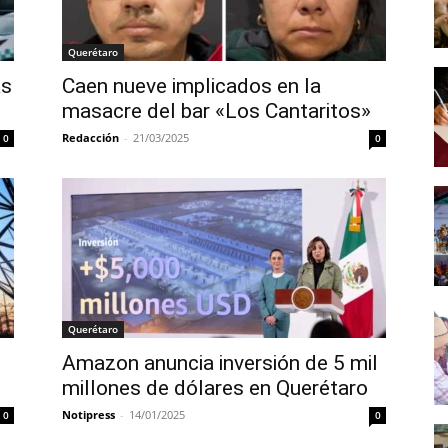
Querétaro
as
Caen nueve implicados en la
masacre del bar «Los Cantaritos»
Redacción
-
21/03/2025
0
0
Querétaro
o
Amazon anuncia inversión de 5 mil
millones de dólares en Querétaro
Notipress
-
14/01/2025
0
0