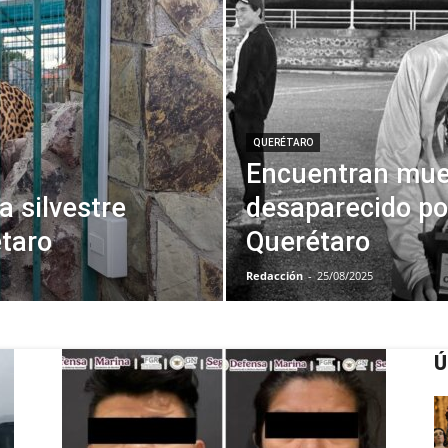
QUERÉTARO
Encuentran muer
 silvestre
desaparecido po
taro
Querétaro
Redacción
-
25/08/2025
Ú