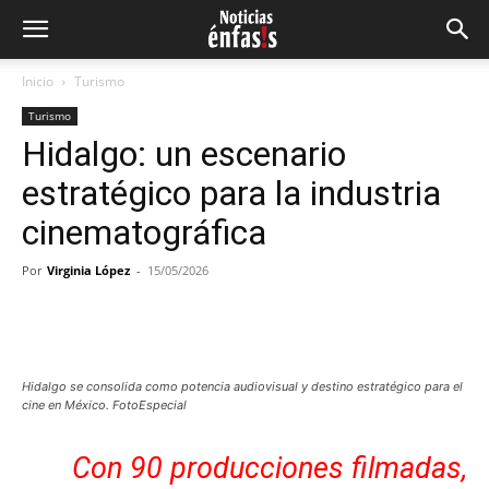
Inicio
Turismo
Turismo
Hidalgo: un escenario
estratégico para la industria
cinematográfica
Por
Virginia López
-
15/05/2026
Facebook
Twitter
Pinterest
Wh
Hidalgo se consolida como potencia audiovisual y destino estratégico para el
cine en México. FotoEspecial
Con 90 producciones filmadas,