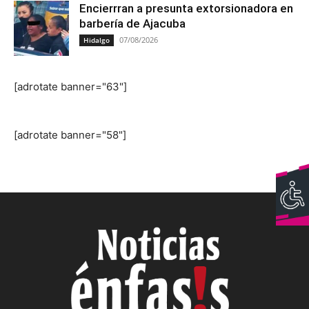
Encierrran a presunta extorsionadora en
barbería de Ajacuba
07/08/2026
Hidalgo
[adrotate banner="63"]
[adrotate banner="58"]