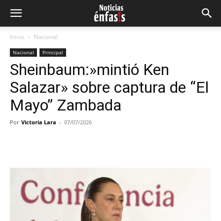
Inicio
Nacional
Nacional
Principal
Sheinbaum:»mintió Ken
Salazar» sobre captura de “El
Mayo” Zambada
Por
Victoria Lara
-
07/07/2026
Facebook
Twitter
Pinterest
Wh