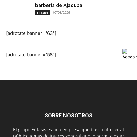
barbería de Ajacuba
07/08/2026
Hidalgo
[adrotate banner="63"]
[adrotate banner="58"]
SOBRE NOSOTROS
El grupo Énfasis es una empresa que busca ofrecer al
público temas de interés general que le permita estar