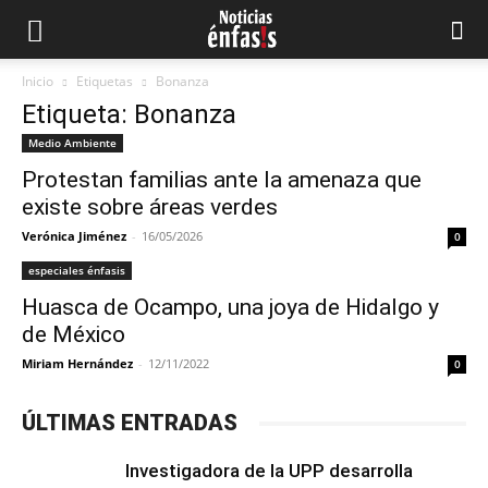
Inicio
Etiquetas
Bonanza
Etiqueta: Bonanza
Medio Ambiente
Protestan familias ante la amenaza que
existe sobre áreas verdes
Verónica Jiménez
-
16/05/2026
0
especiales énfasis
Huasca de Ocampo, una joya de Hidalgo y
de México
Miriam Hernández
-
12/11/2022
0
ÚLTIMAS ENTRADAS
Investigadora de la UPP desarrolla