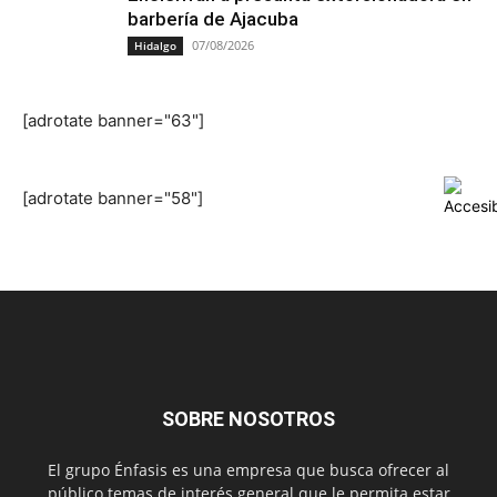
barbería de Ajacuba
07/08/2026
Hidalgo
[adrotate banner="63"]
[adrotate banner="58"]
SOBRE NOSOTROS
El grupo Énfasis es una empresa que busca ofrecer al
público temas de interés general que le permita estar