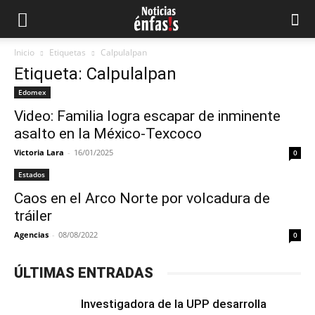
Inicio
Etiquetas
Calpulalpan
Etiqueta: Calpulalpan
Edomex
Video: Familia logra escapar de inminente
asalto en la México-Texcoco
Victoria Lara
-
16/01/2025
0
Estados
Caos en el Arco Norte por volcadura de
tráiler
Agencias
-
08/08/2022
0
ÚLTIMAS ENTRADAS
Investigadora de la UPP desarrolla