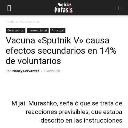
Inicio
Coronavirus
Coronavirus
Internacional
Principal
Vacuna «Sputnik V» causa
efectos secundarios en 14%
de voluntarios
Por
Nancy Cervantes
-
15/09/2020
Facebook
Twitter
Pinterest
What
Mijaíl Murashko, señaló que se trata de
reacciones previsibles, que estaba
descrito en las instrucciones