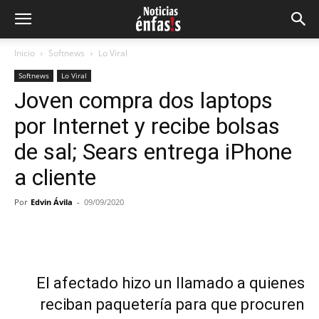
Inicio
Softnews
Lo Viral
Softnews
Lo Viral
Joven compra dos laptops
por Internet y recibe bolsas
de sal; Sears entrega iPhone
a cliente
Por
Edvin Ávila
-
09/09/2020
Facebook
Twitter
Pinterest
Wh
El afectado hizo un llamado a quienes
reciban paquetería para que procuren