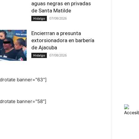
aguas negras en privadas
de Santa Matilde
07/08/2026
Hidalgo
Encierrran a presunta
extorsionadora en barbería
de Ajacuba
07/08/2026
Hidalgo
adrotate banner="63"]
adrotate banner="58"]