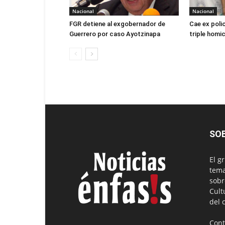
Nacional
Nacional
FGR detiene al exgobernador de
Cae ex poli
Guerrero por caso Ayotzinapa
triple homic
SO
El g
tema
sobr
Cult
del 
Cont