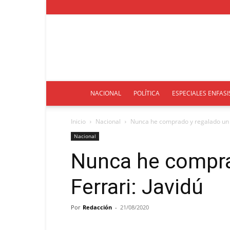
NACIONAL
POLÍTICA
ESPECIALES ENFASI
Inicio
Nacional
Nunca he comprado y regalado un F
Nacional
Nunca he compra
Ferrari: Javidú
Por
Redacción
-
21/08/2020