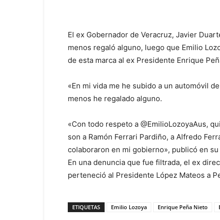
Facebook
Twitter
Pint
El ex Gobernador de Veracruz, Javier Duar
menos regaló alguno, luego que Emilio Lozo
de esta marca al ex Presidente Enrique Peñ
«En mi vida me he subido a un automóvil d
menos he regalado alguno.
«Con todo respeto a @EmilioLozoyaAus, qui
son a Ramón Ferrari Pardiño, a Alfredo Ferr
colaboraron en mi gobierno», publicó en su 
En una denuncia que fue filtrada, el ex dir
perteneció al Presidente López Mateos a P
ETIQUETAS
Emilio Lozoya
Enrique Peña Nieto