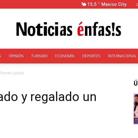
15.5
C
Mexico City
S
OPINIÓN
TURISMO
ECONOMÍA
DEPORTES
INTERNACIONAL
Énfasis
errari: Javidú
Ú
do y regalado un