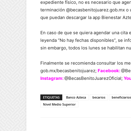
expediente físico, no es necesario que agen
terminación @becasbenitojuarez.gob.mx o u
que puedan descargar la app Bienestar Aztec
En caso de que se quiera agendar una cita 
leyenda “No hay fechas disponibles”, se inf
sin embargo, todos los lunes se habilitan n
Finalmente se recomienda consultar los me
gob.mx/becasbenitojuarez;
Facebook:
@Be
Instagram:
@BecasBenitoJuarezOficial;
Yo
ETIQUETAS
Banco Azteca
becarios
beneficiario
Nivel Medio Superior