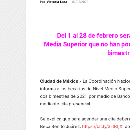
Por
Victoria Lara
-
02/02/2022
Facebook
Twitter
Pint
Del 1 al 28 de febrero se
Media Superior que no han pod
bimestr
Ciudad de México.-
La Coordinación Nacion
informa a los becarios de Nivel Medio Super
dos bimestres de 2021, por medio de Banco
mediante cita presencial.
Se explica que para agendar una cita deberá
Beca Benito Juárez:
https://bit.ly/3rtBfjX
, d