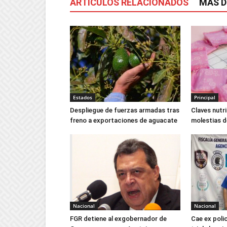
ARTÍCULOS RELACIONADOS
MÁS D
Estados
Principal
Despliegue de fuerzas armadas tras
Claves nutr
freno a exportaciones de aguacate
molestias d
Nacional
Nacional
FGR detiene al exgobernador de
Cae ex poli