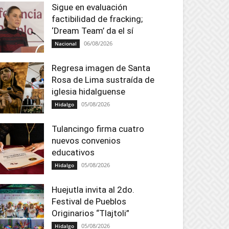
Sigue en evaluación
factibilidad de fracking;
‘Dream Team’ da el sí
06/08/2026
Nacional
Regresa imagen de Santa
Rosa de Lima sustraída de
iglesia hidalguense
05/08/2026
Hidalgo
Tulancingo firma cuatro
nuevos convenios
educativos
05/08/2026
Hidalgo
Huejutla invita al 2do.
Festival de Pueblos
Originarios “Tlajtoli”
05/08/2026
Hidalgo