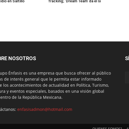
idio en Saltillo
fracking; ‘Dream Team’ da el sí
BRE NOSOTROS
S
rupo Énfasis es una empresa que busca ofrecer al público
s de interés general que le permita estar informado
e los acontecimientos de actualidad en Política, Turismo,
ura y eventos especiales, basados en una visión global
centro de la República Mexicana.
áctanos:
enfasisadmon@hotmail.com
QUIENES SOMOS?
A