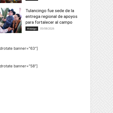
Tulancingo fue sede de la
entrega regional de apoyos
para fortalecer al campo
05/08/2026
Hidalgo
adrotate banner="63"]
adrotate banner="58"]