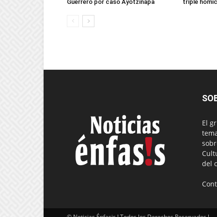
Guerrero por caso Ayotzinapa
triple homic
SO
El g
tema
sobr
Cult
del 
Cont
© Noticias Énfasis l Todos los Derechos Reservados l