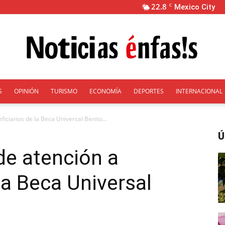
22.8
C
Mexico City
S
OPINIÓN
TURISMO
ECONOMÍA
DEPORTES
INTERNACIONAL
Énfasis
iciarios de la Beca Universal Benito...
Ú
de atención a
la Beca Universal