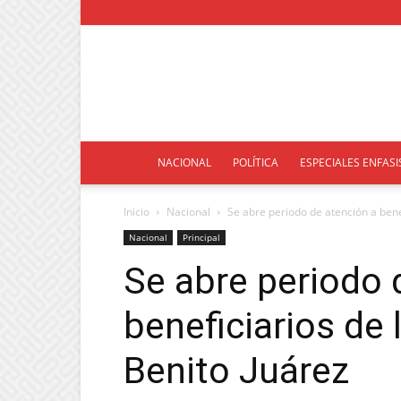
NACIONAL
POLÍTICA
ESPECIALES ENFASI
Inicio
Nacional
Se abre periodo de atención a benef
Nacional
Principal
Se abre periodo 
beneficiarios de 
Benito Juárez