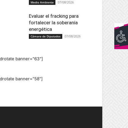
07/08/2026
Medio Ambiente
Evaluar el fracking para
fortalecer la soberanía
energética
07/08/2026
Cámara de Diputados
adrotate banner="63"]
adrotate banner="58"]