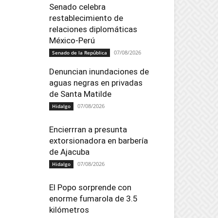
Senado celebra
restablecimiento de
relaciones diplomáticas
México-Perú
07/08/2026
Senado de la República
Denuncian inundaciones de
aguas negras en privadas
de Santa Matilde
07/08/2026
Hidalgo
Encierrran a presunta
extorsionadora en barbería
de Ajacuba
07/08/2026
Hidalgo
El Popo sorprende con
enorme fumarola de 3.5
kilómetros