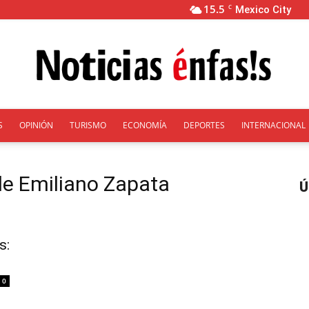
15.5
C
Mexico City
S
OPINIÓN
TURISMO
ECONOMÍA
DEPORTES
INTERNACIONAL
Énfasis
de Emiliano Zapata
Ú
s:
0