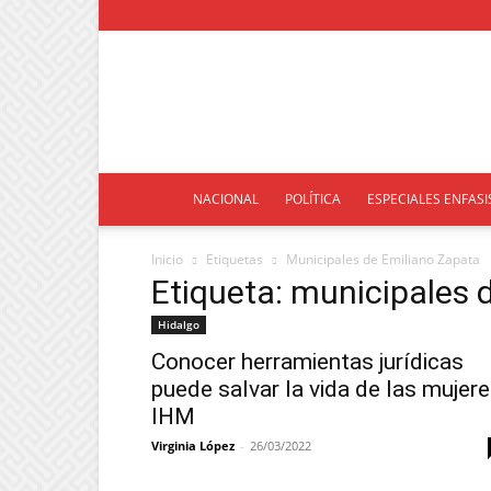
NACIONAL
POLÍTICA
ESPECIALES ENFASI
Inicio
Etiquetas
Municipales de Emiliano Zapata
Etiqueta: municipales 
Hidalgo
Conocer herramientas jurídicas
puede salvar la vida de las mujere
IHM
Virginia López
-
26/03/2022