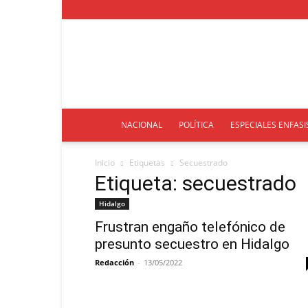
NACIONAL
POLÍTICA
ESPECIALES ENFASI
Inicio
Etiquetas
Secuestrado
Etiqueta: secuestrado
Hidalgo
Frustran engaño telefónico de
presunto secuestro en Hidalgo
Redacción
-
13/05/2022