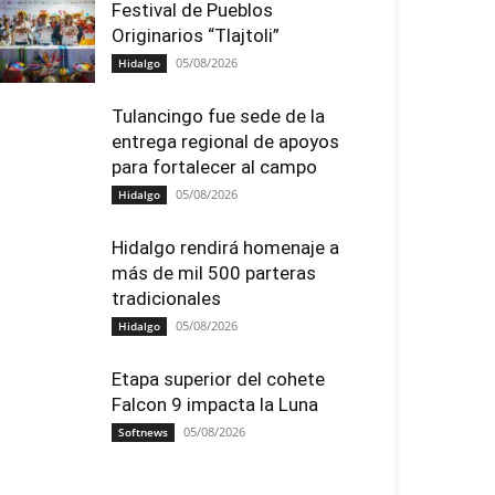
Festival de Pueblos
Originarios “Tlajtoli”
05/08/2026
Hidalgo
Tulancingo fue sede de la
entrega regional de apoyos
para fortalecer al campo
05/08/2026
Hidalgo
Hidalgo rendirá homenaje a
más de mil 500 parteras
tradicionales
05/08/2026
Hidalgo
Etapa superior del cohete
Falcon 9 impacta la Luna
05/08/2026
Softnews