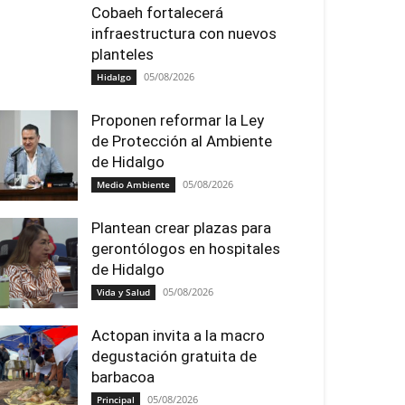
Cobaeh fortalecerá
infraestructura con nuevos
planteles
05/08/2026
Hidalgo
Proponen reformar la Ley
de Protección al Ambiente
de Hidalgo
05/08/2026
Medio Ambiente
Plantean crear plazas para
gerontólogos en hospitales
de Hidalgo
05/08/2026
Vida y Salud
Actopan invita a la macro
degustación gratuita de
barbacoa
05/08/2026
Principal