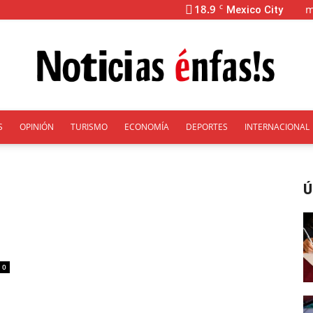
18.9
m
C
Mexico City
S
OPINIÓN
TURISMO
ECONOMÍA
DEPORTES
INTERNACIONAL
Énfasis
Ú
0