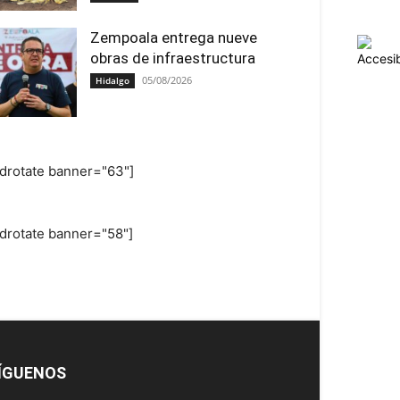
Zempoala entrega nueve
obras de infraestructura
05/08/2026
Hidalgo
adrotate banner="63"]
adrotate banner="58"]
ÍGUENOS