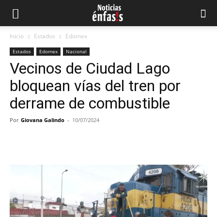
Inicio
Estados
Edomex
Estados
Edomex
Nacional
Vecinos de Ciudad Lago
bloquean vías del tren por
derrame de combustible
Por
Giovana Galindo
-
10/07/2024
Facebook
Twitter
Pinterest
What