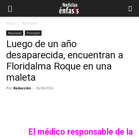
Inicio
Nacional
Nacional
Principal
Luego de un año
desaparecida, encuentran a
Floridalma Roque en una
maleta
Por
Redacción
-
06/06/2024
Facebook
Twitter
Pinterest
What
El médico responsable de la