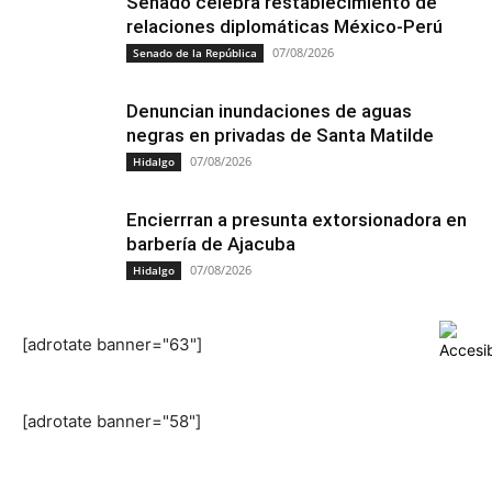
Senado celebra restablecimiento de
relaciones diplomáticas México-Perú
07/08/2026
Senado de la República
Denuncian inundaciones de aguas
negras en privadas de Santa Matilde
07/08/2026
Hidalgo
Encierrran a presunta extorsionadora en
barbería de Ajacuba
07/08/2026
Hidalgo
[adrotate banner="63"]
[adrotate banner="58"]