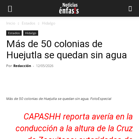
Inicio
Estados
Hidalgo
Estados
Hidalgo
Más de 50 colonias de
Huejutla se quedan sin agua
Por
Redacción
-
12/05/2026
Facebook
Twitter
Pinterest
What
Más de 50 colonias de Huejutla se quedan sin agua. FotoEspecial
CAPASHH reporta avería en la
conducción a la altura de la Cruz