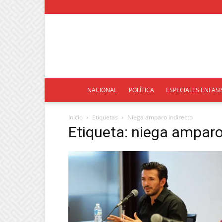
NACIONAL
POLÍTICA
ESPECIALES ENFASI
Inicio
Etiquetas
Niega amparo indirecto
Etiqueta: niega amparo