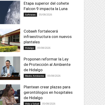
Etapa superior del cohete
Falcon 9 impacta la Luna
05/08/2026
Softnews
Cobaeh fortalecerá
infraestructura con nuevos
planteles
05/08/2026
Hidalgo
Proponen reformar la Ley
de Protección al Ambiente
de Hidalgo
05/08/2026
Medio Ambiente
Plantean crear plazas para
gerontólogos en hospitales
de Hidalgo
05/08/2026
Vida y Salud