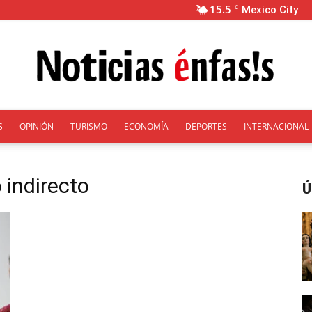
15.5
C
Mexico City
S
OPINIÓN
TURISMO
ECONOMÍA
DEPORTES
INTERNACIONAL
Énfasis
 indirecto
Ú