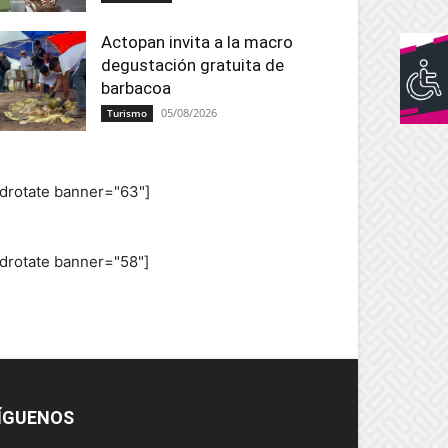
Actopan invita a la macro
degustación gratuita de
barbacoa
05/08/2026
Turismo
adrotate banner="63"]
adrotate banner="58"]
ÍGUENOS