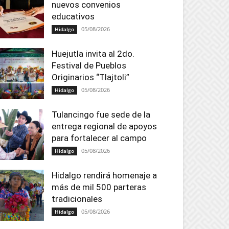
nuevos convenios
educativos
05/08/2026
Hidalgo
Huejutla invita al 2do.
Festival de Pueblos
Originarios “Tlajtoli”
05/08/2026
Hidalgo
Tulancingo fue sede de la
entrega regional de apoyos
para fortalecer al campo
05/08/2026
Hidalgo
Hidalgo rendirá homenaje a
más de mil 500 parteras
tradicionales
05/08/2026
Hidalgo